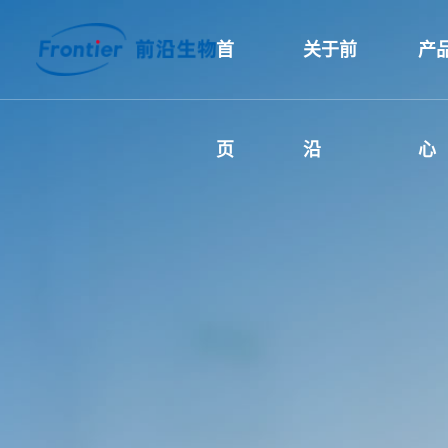
首
关于前
产
页
沿
心