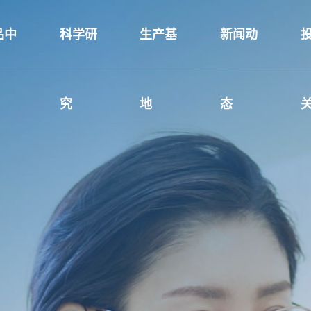
品中
科学研
生产基
新闻动
究
地
态