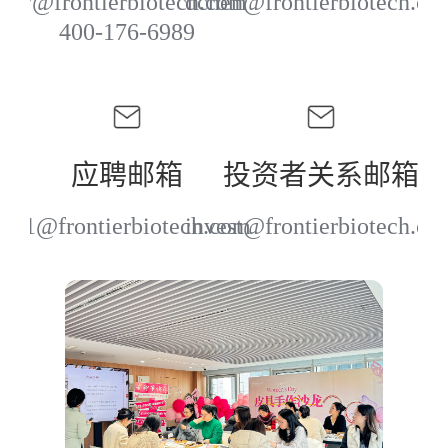
pv@frontierbiotech.com
dchen@frontierbiotech.co
400-176-6989
应聘邮箱
投资者关系邮箱
hr1@frontierbiotech.com
invest@frontierbiotech.co