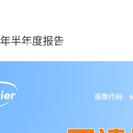
品中
科学研
生产基
新闻动
25年半年度报告
究
地
态