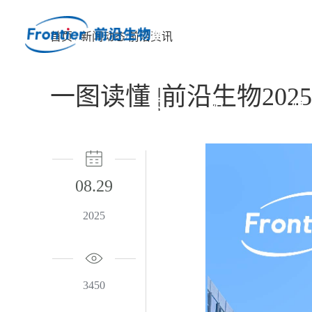
首
关于前
产
首页
/
新闻动态
/
前沿资讯
一图读懂 |前沿生物20
页
沿
心
08.29
2025
3450